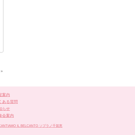
»
室案内
くある質問
知らせ
奏会案内
IAMO IL BELCANTO ソプラノ千賀恵