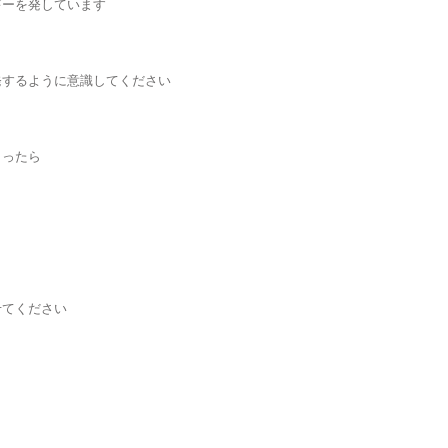
ギーを発しています
発するように意識してください
らったら
せてください