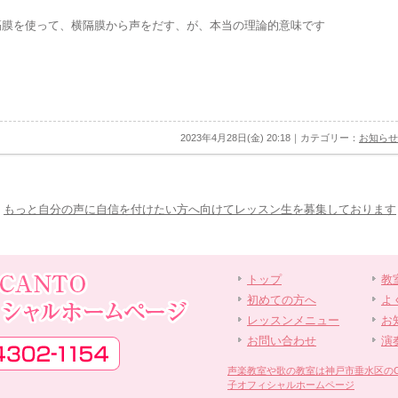
隔膜を使って、横隔膜から声をだす、が、本当の理論的意味です
2023年4月28日(金) 20:18｜カテゴリー：
お知らせ
もっと自分の声に自信を付けたい方へ向けてレッスン生を募集しております
トップ
教
初めての方へ
よ
レッスンメニュー
お
お問い合わせ
演
声楽教室や歌の教室は神戸市垂水区のCANT
子オフィシャルホームページ