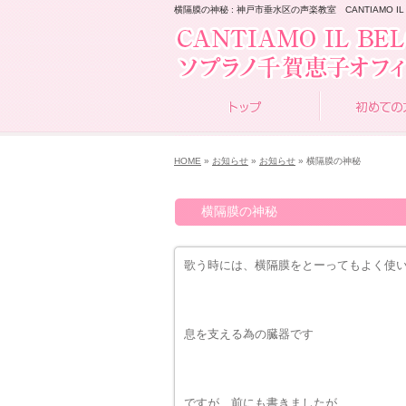
横隔膜の神秘 : 神戸市垂水区の声楽教室 CANTIAMO IL 
HOME
»
お知らせ
»
お知らせ
» 横隔膜の神秘
横隔膜の神秘
歌う時には、横隔膜をとーってもよく使
息を支える為の臓器です
ですが、前にも書きましたが