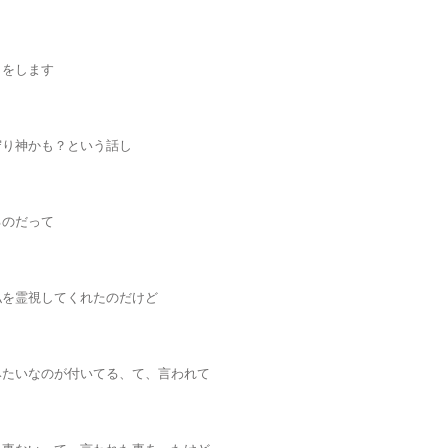
しをします
守り神かも？という話し
るのだって
私を霊視してくれたのだけど
みたいなのが付いてる、て、言われて