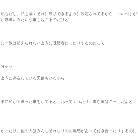
く熱心だし、私も凄くそれに没頭できるように設定されてるから、つい相手が
何か勘違いみたいな事も起こるのだけど
対に一線は超えられないように既婚者だったりするのだって
多分そう
いように存在している天使もいるから
たまに私が間違った事をしてると、叱ってくれたり、進む道はこっちだよと、
なかったり、他の人はみんなそれなりの距離感があって付き合ったりするのに