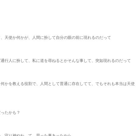
て、天使か何かが、人間に扮して自分の眼の前に現れるのだって
ざ通行人に扮して、私に道を尋ねるとかそんな事して、突如現れるのだって
、何かを教える役割で、人間として普通に存在してて、でもそれも本当は天使
だったかも？
わ、守り神やわ、て、思った事あったから