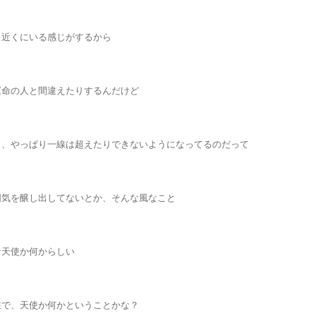
も近くにいる感じがするから
運命の人と間違えたりするんだけど
ら、やっぱり一線は超えたりできないようになってるのだって
囲気を醸し出してないとか、そんな風なこと
な天使か何からしい
在で、天使か何かということかな？