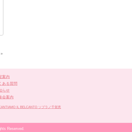
»
室案内
くある質問
知らせ
奏会案内
IAMO IL BELCANTO ソプラノ千賀恵
 Reserved.