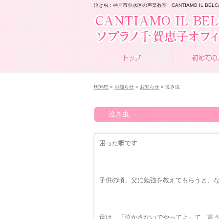
泣き虫 : 神戸市垂水区の声楽教室 CANTIAMO IL BELC
HOME
»
お知らせ
»
お知らせ
» 泣き虫
泣き虫
困った癖です
子供の頃、父に勉強を教えてもらうと、
母は、「泣かさないでやってよ」て、言