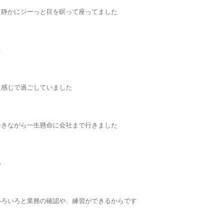
、静かにジーっと目を瞑って座ってました
た
た感じで過ごしていました
ひきながら一生懸命に会社まで行きました
い
いろいろと業務の確認や、練習ができるからです