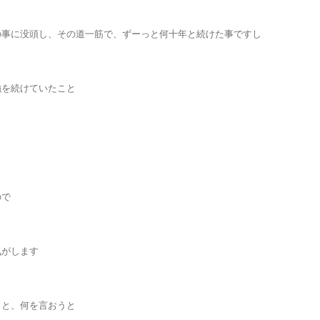
の事に没頭し、その道一筋で、ずーっと何十年と続けた事ですし
強を続けていたこと
ので
気がします
うと、何を言おうと