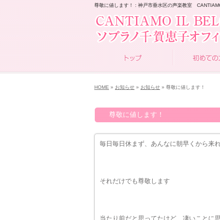
尊敬に値します！ : 神戸市垂水区の声楽教室 CANTIAMO I
HOME
»
お知らせ
»
お知らせ
» 尊敬に値します！
尊敬に値します！
毎日毎日休まず、あんなに朝早くから来
それだけでも尊敬します
当たり前だと思ってたけど、凄いことに