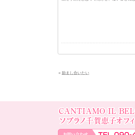
«
励まし合いたい