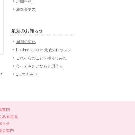
お知らせ
演奏会案内
最新のお知らせ
周囲の変化
L’ultima lezione 最後のレッスン
これからのことを考えてみた
会ってみたいなあと思う人
»
1人でも幸せ
室案内
くある質問
知らせ
奏会案内