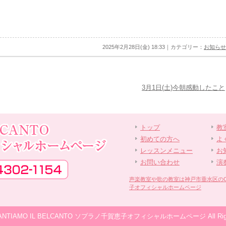
2025年2月28日(金) 18:33｜カテゴリー：
お知らせ
3月1日(土)今朝感動したこと
トップ
教
初めての方へ
よ
レッスンメニュー
お
お問い合わせ
演
声楽教室や歌の教室は神戸市垂水区のCANT
子オフィシャルホームページ
© CANTIAMO IL BELCANTO ソプラノ千賀恵子オフィシャルホームページ All Rights