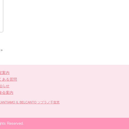
»
室案内
くある質問
知らせ
奏会案内
IAMO IL BELCANTO ソプラノ千賀恵
 Reserved.