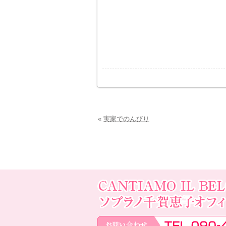
«
実家でのんびり