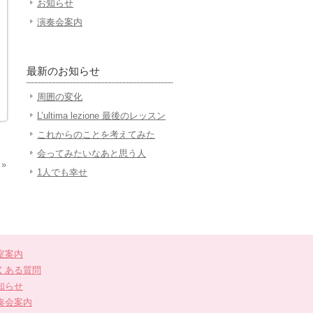
お知らせ
演奏会案内
最新のお知らせ
周囲の変化
L’ultima lezione 最後のレッスン
これからのことを考えてみた
会ってみたいなあと思う人
»
1人でも幸せ
室案内
くある質問
知らせ
奏会案内