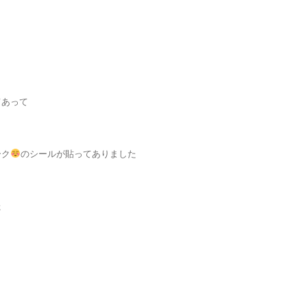
てあって
ーク
のシールが貼ってありました
た