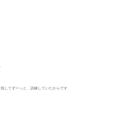
い
目指してずーっと、訓練していたからです