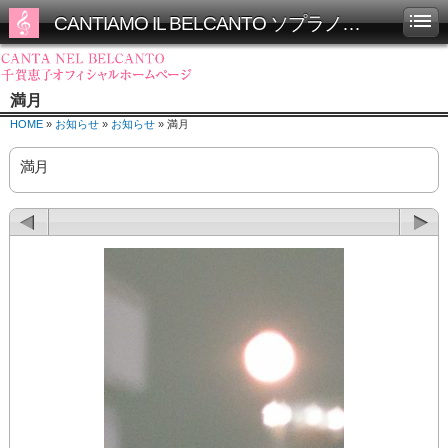
CANTIAMO IL BELCANTO ソプラノ千賀恵子オフィシャルホームページ
満月
HOME
»
お知らせ
»
お知らせ
» 満月
満月