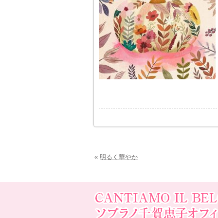
«
明るく華やか