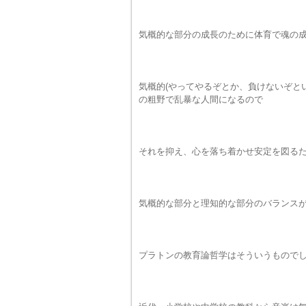
気概的な部分の成長のために体育で魂の
気概的(やってやるぞとか、負けないぞと
の粗野で乱暴な人間になるので
それを抑え、心を落ち着かせ安定を図る
気概的な部分と理知的な部分のバランス
プラトンの教育論哲学はそういうもので