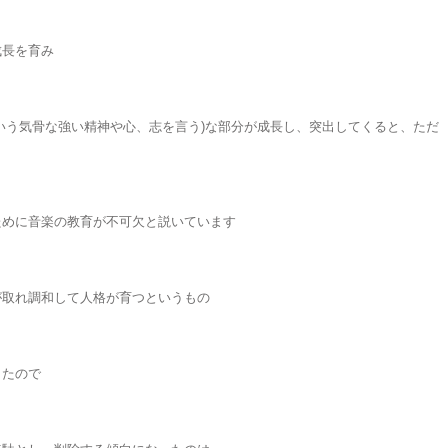
成長を育み
いう気骨な強い精神や心、志を言う)な部分が成長し、突出してくると、ただ
ために音楽の教育が不可欠と説いています
が取れ調和して人格が育つというもの
したので