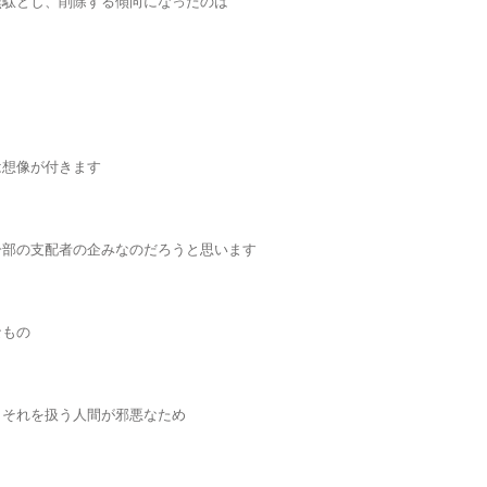
無駄とし、削除する傾向になったのは
は想像が付きます
一部の支配者の企みなのだろうと思います
なもの
しそれを扱う人間が邪悪なため