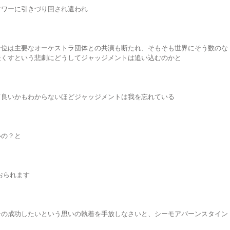
ツワーに引きづり回され遣われ
一位は主要なオーケストラ団体との共演も断たれ、そもそも世界にそう数のな
失くすという悲劇にどうしてジャッジメントは追い込むのかと
て良いかもわからないほどジャッジメントは我を忘れている
いの？と
ておられます
その成功したいという思いの執着を手放しなさいと、シーモアバーンスタイン