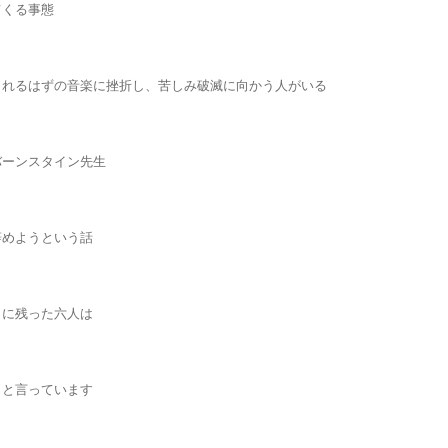
てくる事態
くれるはずの音楽に挫折し、苦しみ破滅に向かう人がいる
バーンスタイン先生
辞めようという話
トに残った六人は
、と言っています