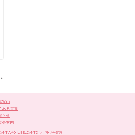
»
室案内
くある質問
知らせ
奏会案内
IAMO IL BELCANTO ソプラノ千賀恵