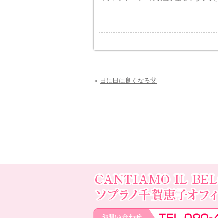
«
日に日に良くなる父