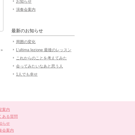
お知らせ
演奏会案内
最新のお知らせ
周囲の変化
»
L’ultima lezione 最後のレッスン
これからのことを考えてみた
会ってみたいなあと思う人
1人でも幸せ
室案内
くある質問
知らせ
奏会案内