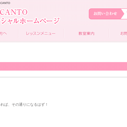
CANTO
！
いれば、その通りになるはず！