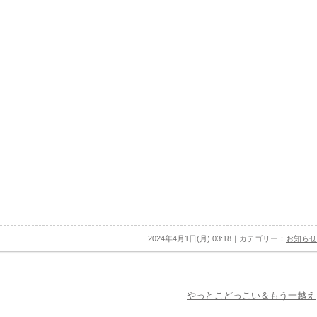
2024年4月1日(月) 03:18｜カテゴリー：
お知らせ
やっとこどっこい＆もう一越え