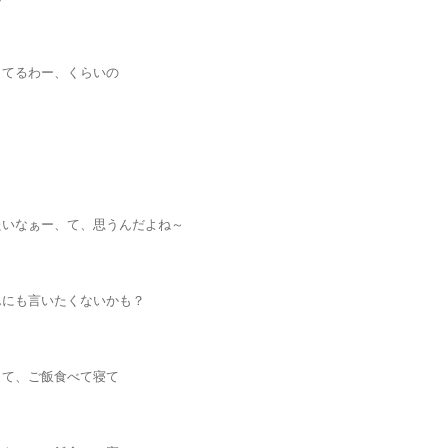
ってるわー、くらいの
たいなぁー、て、思うんだよね～
んにも言いたくないかも？
きて、ご飯食べて寝て