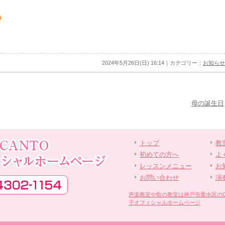
2024年5月26日(日) 16:14｜カテゴリー：
お知らせ
母の誕生日
トップ
教
初めての方へ
よ
レッスンメニュー
お
お問い合わせ
演
声楽教室や歌の教室は神戸市垂水区のCANT
子オフィシャルホームページ