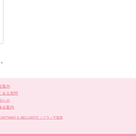
»
室案内
くある質問
知らせ
奏会案内
IAMO IL BELCANTO ソプラノ千賀恵