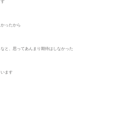
ます
良かったから
うなと、思ってあんまり期待はしなかった
ています