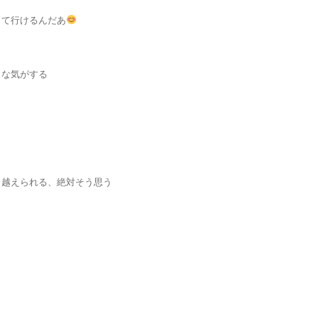
きて行けるんだあ
うな気がする
り越えられる、絶対そう思う
！